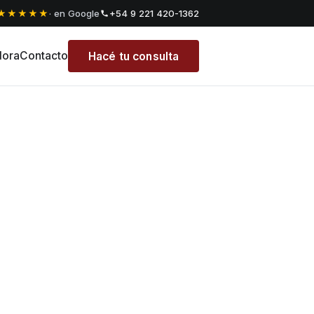
★★★★★
· en Google
+54 9 221 420-1362
dora
Contacto
Hacé tu consulta