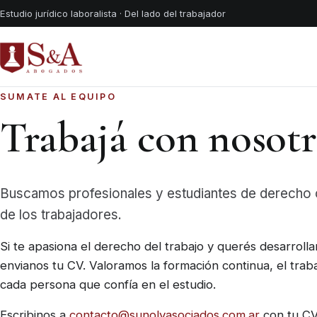
Saltar al contenido
Estudio jurídico laboralista · Del lado del trabajador
SUMATE AL EQUIPO
Trabajá con nosotr
Buscamos profesionales y estudiantes de derecho
de los trabajadores.
Si te apasiona el derecho del trabajo y querés desarroll
envianos tu CV. Valoramos la formación continua, el trab
cada persona que confía en el estudio.
Escribinos a
contacto@sunolyasociados.com.ar
con tu CV