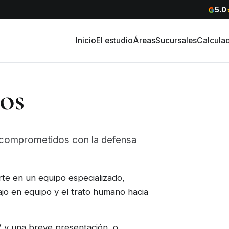
5.0
Inicio
El estudio
Áreas
Sucursales
Calcula
os
 comprometidos con la defensa
arte en un equipo especializado,
ajo en equipo y el trato humano hacia
 y una breve presentación, o